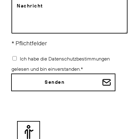
o
a
n
c
*
h
r
i
c
h
* Pflichtfelder
t
*
C
Ich habe die Datenschutzbestimmungen
h
e
gelesen und bin einverstanden.*
c
k
Senden
b
o
x
e
n
*